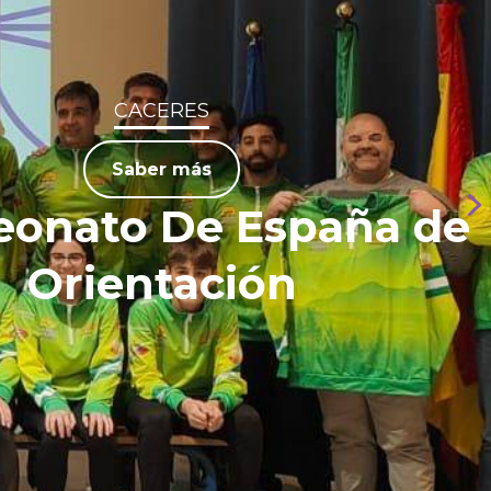
CACERES
Saber más
o De España de
entación