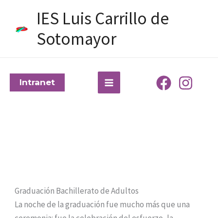
Ir
IES Luis Carrillo de
al
contenido
Sotomayor
Intranet
Graduación Bachillerato de Adultos
La noche de la graduación fue mucho más que una
ceremonia: fue la celebración del esfuerzo, la