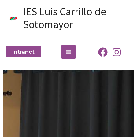
Ir
IES Luis Carrillo de
al
contenido
Sotomayor
Intranet