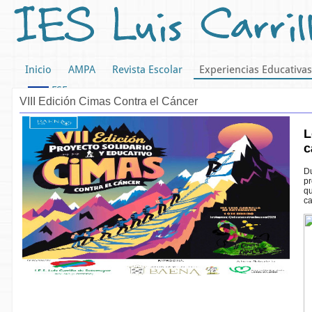
Inicio
AMPA
Revista Escolar
Experiencias Educativas
FSE
VIII Edición Cimas Contra el Cáncer
L
c
Du
pr
qu
ca